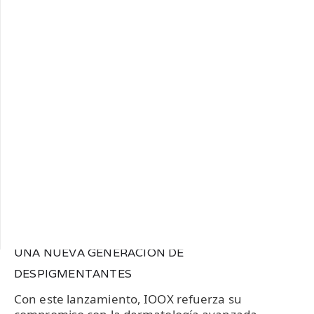
IOOX MELAN SÉRUM ESTÁ INDICADO PARA
PERSONAS QUE PRESENTAN:
Manchas solares o de la edad
Melasma
Hiperpigmentación postinflamatoria
Tono desigual o piel apagada
Puede utilizarse tanto por la mañana como por la
noche, siempre acompañado de protección solar
diaria para potenciar resultados y prevenir nuevas
manchas.
UNA NUEVA GENERACIÓN DE
DESPIGMENTANTES
Con este lanzamiento, IOOX refuerza su