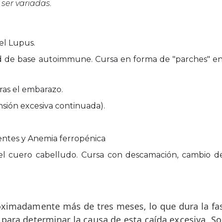
ser variadas.
el Lupus.
 de base autoimmune. Cursa en forma de "parches" en 
as el embarazo.
nsión excesiva continuada).
entes y Anemia ferropénica
el cuero cabelludo. Cursa con descamación, cambio d
proximadamente más de tres meses, lo que dura la f
o para determinar la causa de esta caída excesiva. S