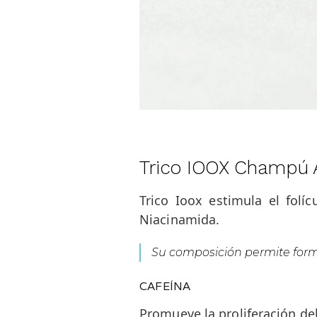
Trico IOOX Champú 
Trico Ioox estimula el folíc
Niacinamida.
Su composición permite formul
CAFEÍNA
Promueve la proliferación del