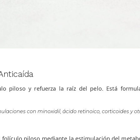
Anticaída
ulo piloso y refuerza la raíz del pelo. Está form
aciones con minoxidil, ácido retinoico, corticoides y otr
 folículo piloso mediante la estimulación del metabo