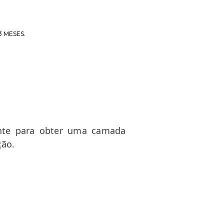
3 MESES.
iente para obter uma camada
ção.